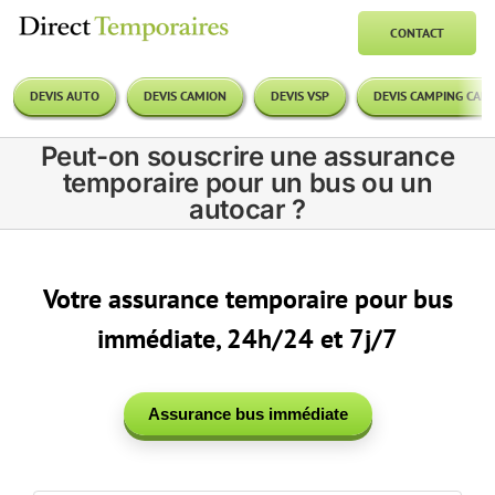
Passer
au
CONTACT
contenu
DEVIS AUTO
DEVIS CAMION
DEVIS VSP
DEVIS CAMPING CAR
Peut-on souscrire une assurance
temporaire pour un bus ou un
autocar ?
Votre assurance temporaire pour
bus
immédiate,
24h/24 et 7j/7
Assurance bus immédiate