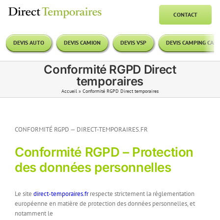
Passer
au
CONTACT
contenu
DEVIS AUTO
DEVIS CAMION
DEVIS VSP
DEVIS CAMPING CAR
Conformité RGPD Direct
temporaires
Accueil
»
Conformité RGPD Direct temporaires
CONFORMITÉ RGPD — DIRECT-TEMPORAIRES.FR
Conformité RGPD – Protection
des données personnelles
Le site
direct-temporaires.fr
respecte strictement la réglementation
européenne en matière de protection des données personnelles, et
notamment le