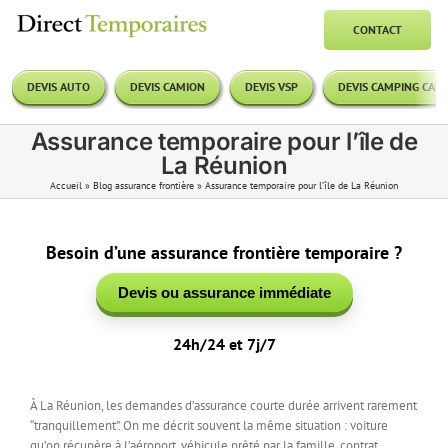
Passer
au
CONTACT
contenu
DEVIS AUTO
DEVIS CAMION
DEVIS VSP
DEVIS CAMPING CAR
Assurance temporaire pour l’île de
La Réunion
Accueil
»
Blog assurance frontière
»
Assurance temporaire pour l’île de La Réunion
Besoin d’une assurance frontière temporaire ?
Devis ou assurance immédiate
24h/24 et 7j/7
À La Réunion, les demandes d’assurance courte durée arrivent rarement
“tranquillement”. On me décrit souvent la même situation : voiture
qu’on récupère à l’aéroport, véhicule prêté par la famille, contrat