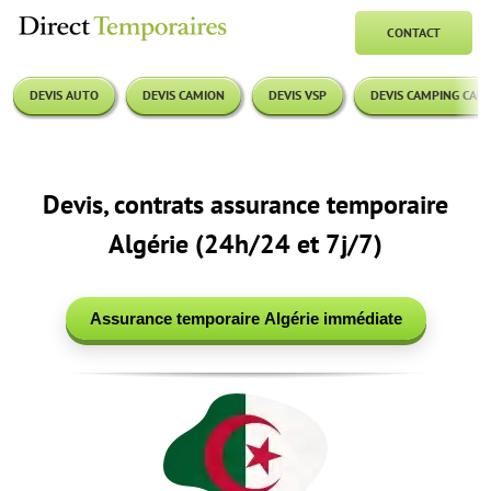
Passer
au
CONTACT
contenu
DEVIS AUTO
DEVIS CAMION
DEVIS VSP
DEVIS CAMPING CAR
Devis, contrats assurance temporaire
Algérie (24h/24 et 7j/7)
Assurance temporaire Algérie immédiate