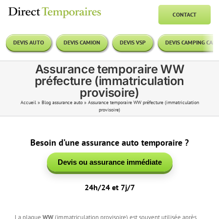
Passer
au
CONTACT
contenu
DEVIS AUTO
DEVIS CAMION
DEVIS VSP
DEVIS CAMPING CAR
Assurance temporaire WW
préfecture (immatriculation
provisoire)
Accueil
»
Blog assurance auto
»
Assurance temporaire WW préfecture (immatriculation
provisoire)
Besoin d’une assurance auto temporaire ?
Devis ou assurance immédiate
24h/24 et 7j/7
La plaque
WW
(immatriculation provisoire) est souvent utilisée après